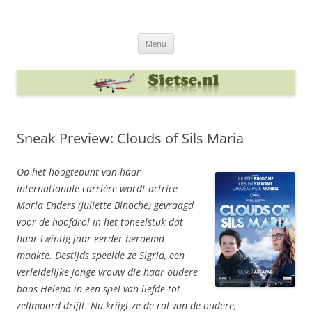
Ga
naar
Sietse's blog
de
inhoud
Menu
Sneak Preview: Clouds of Sils Maria
Op het hoogtepunt van haar
internationale carrière wordt actrice
Maria Enders (Juliette Binoche) gevraagd
voor de hoofdrol in het toneelstuk dat
haar twintig jaar eerder beroemd
maakte. Destijds speelde ze Sigrid, een
verleidelijke jonge vrouw die haar oudere
baas Helena in een spel van liefde tot
zelfmoord drijft. Nu krijgt ze de rol van de oudere,