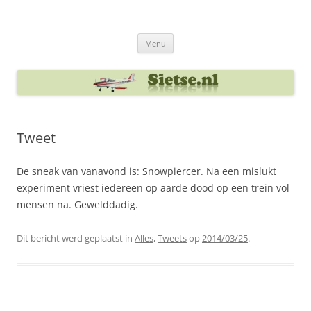
Ga
naar
Sietse's blog
de
inhoud
Menu
Tweet
De sneak van vanavond is: Snowpiercer. Na een mislukt
experiment vriest iedereen op aarde dood op een trein vol
mensen na. Gewelddadig.
Dit bericht werd geplaatst in
Alles
,
Tweets
op
2014/03/25
.