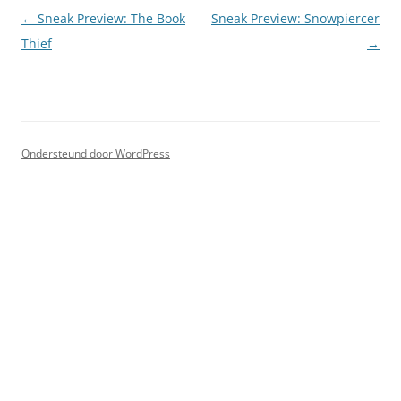
Berichtnavigatie
←
Sneak Preview: The Book
Sneak Preview: Snowpiercer
Thief
→
Ondersteund door WordPress