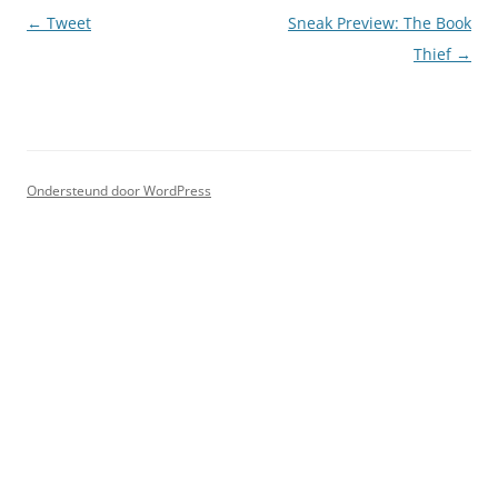
Berichtnavigatie
←
Tweet
Sneak Preview: The Book
Thief
→
Ondersteund door WordPress