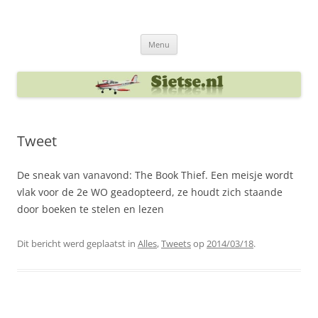
Ga
naar
Sietse's blog
de
inhoud
Menu
Tweet
De sneak van vanavond: The Book Thief. Een meisje wordt
vlak voor de 2e WO geadopteerd, ze houdt zich staande
door boeken te stelen en lezen
Dit bericht werd geplaatst in
Alles
,
Tweets
op
2014/03/18
.