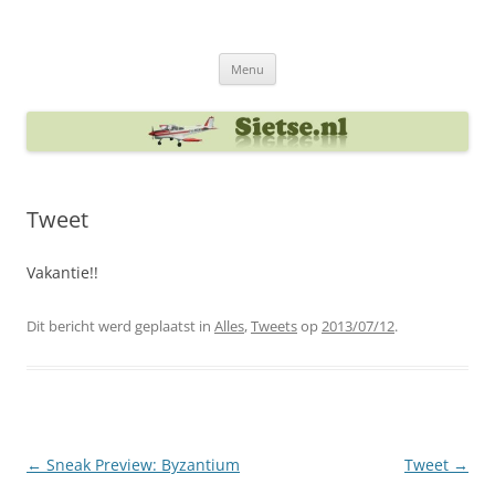
Ga
naar
Sietse's blog
de
inhoud
Menu
Tweet
Vakantie!!
Dit bericht werd geplaatst in
Alles
,
Tweets
op
2013/07/12
.
Berichtnavigatie
←
Sneak Preview: Byzantium
Tweet
→