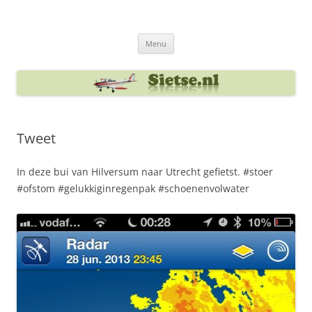
Ga
naar
Sietse's blog
de
inhoud
Menu
Tweet
In deze bui van Hilversum naar Utrecht gefietst. #stoer
#ofstom #gelukkiginregenpak #schoenenvolwater