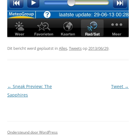
Dit bericht werd geplaatst in
Alles
,
Tweets
op
2013/06/29
.
Berichtnavigatie
←
Sneak Preview: The
Tweet
→
Sapphires
Ondersteund door WordPress