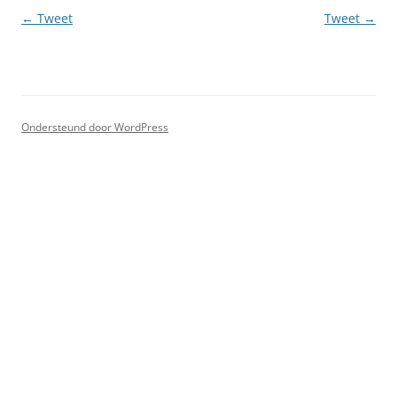
Berichtnavigatie
←
Tweet
Tweet
→
Ondersteund door WordPress