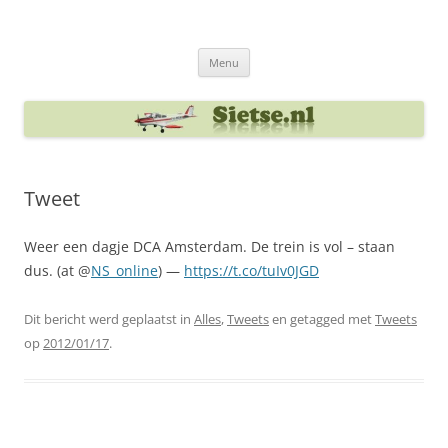
Ga
naar
Sietse's blog
de
inhoud
Menu
Tweet
Weer een dagje DCA Amsterdam. De trein is vol – staan
dus. (at @
NS_online
) —
https://t.co/tuIv0JGD
Dit bericht werd geplaatst in
Alles
,
Tweets
en getagged met
Tweets
op
2012/01/17
.