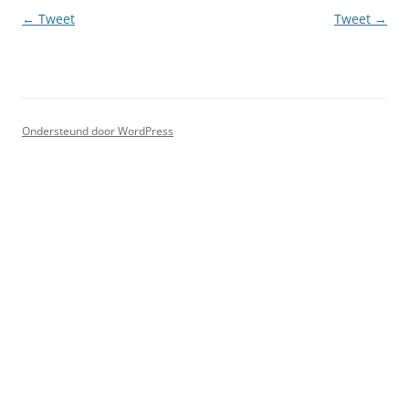
Berichtnavigatie
←
Tweet
Tweet
→
Ondersteund door WordPress