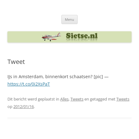
Ga
naar
Sietse's blog
de
inhoud
Menu
Tweet
IJs in Amsterdam, binnenkort schaatsen? [pic] —
https://t.co/0i2XsPaT
Dit bericht werd geplaatst in
Alles
,
Tweets
en getagged met
Tweets
op
2012/01/16
.