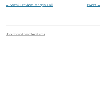
Berichtnavigatie
←
Sneak Preview: Margin Call
Tweet
→
Ondersteund door WordPress