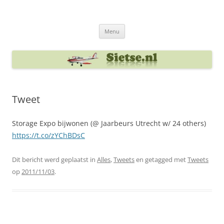
Ga
naar
Sietse's blog
de
inhoud
Menu
Tweet
Storage Expo bijwonen (@ Jaarbeurs Utrecht w/ 24 others)
https://t.co/zYChBDsC
Dit bericht werd geplaatst in
Alles
,
Tweets
en getagged met
Tweets
op
2011/11/03
.