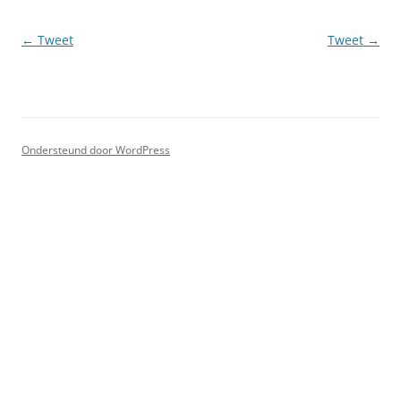
Berichtnavigatie
←
Tweet
Tweet
→
Ondersteund door WordPress