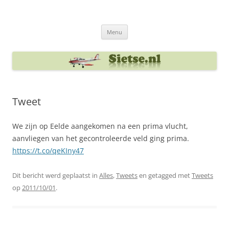
Ga
naar
Sietse's blog
de
inhoud
Menu
Tweet
We zijn op Eelde aangekomen na een prima vlucht,
aanvliegen van het gecontroleerde veld ging prima.
https://t.co/qeKIny47
Dit bericht werd geplaatst in
Alles
,
Tweets
en getagged met
Tweets
op
2011/10/01
.