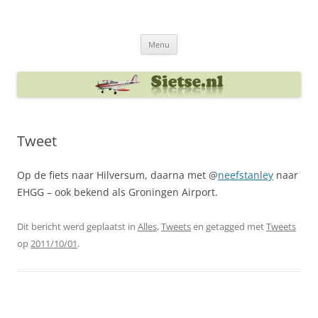
Ga
naar
Sietse's blog
de
inhoud
Menu
Tweet
Op de fiets naar Hilversum, daarna met @
neefstanley
naar
EHGG – ook bekend als Groningen Airport.
Dit bericht werd geplaatst in
Alles
,
Tweets
en getagged met
Tweets
op
2011/10/01
.