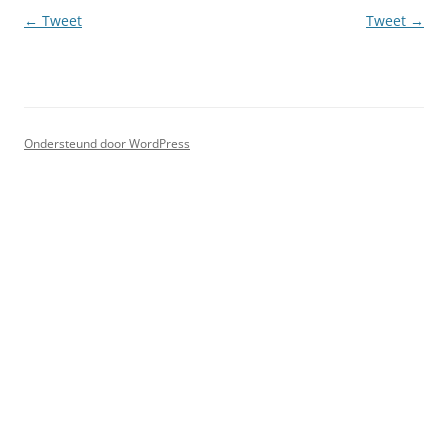
Berichtnavigatie
←
Tweet
Tweet
→
Ondersteund door WordPress