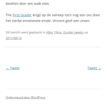
bezetten door een oude man.
The
First Grader
krijgt op de valreep toch nog een zes door
het sterke emotionele einde. Vincent geef een zeven.
Dit bericht werd geplaatst in
Alles
,
Films
,
Zonder tweets
op
2011/08/16
.
Berichtnavigatie
←
Tweet
Tweet
→
Ondersteund door WordPress