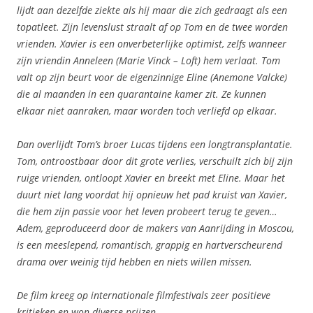
lijdt aan dezelfde ziekte als hij maar die zich gedraagt als een
topatleet. Zijn levenslust straalt af op Tom en de twee worden
vrienden. Xavier is een onverbeterlijke optimist, zelfs wanneer
zijn vriendin Anneleen (Marie Vinck – Loft) hem verlaat. Tom
valt op zijn beurt voor de eigenzinnige Eline (Anemone Valcke)
die al maanden in een quarantaine kamer zit. Ze kunnen
elkaar niet aanraken, maar worden toch verliefd op elkaar.
Dan overlijdt Tom’s broer Lucas tijdens een longtransplantatie.
Tom, ontroostbaar door dit grote verlies, verschuilt zich bij zijn
ruige vrienden, ontloopt Xavier en breekt met Eline. Maar het
duurt niet lang voordat hij opnieuw het pad kruist van Xavier,
die hem zijn passie voor het leven probeert terug te geven…
Adem, geproduceerd door de makers van Aanrijding in Moscou,
is een meeslepend, romantisch, grappig en hartverscheurend
drama over weinig tijd hebben en niets willen missen.
De film kreeg op internationale filmfestivals zeer positieve
kritieken en won diverse prijzen.