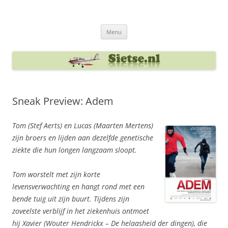
Ga
naar
Sietse's blog
de
inhoud
Menu
Sneak Preview: Adem
Tom (Stef Aerts) en Lucas (Maarten Mertens)
zijn broers en lijden aan dezelfde genetische
ziekte die hun longen langzaam sloopt.
Tom worstelt met zijn korte
levensverwachting en hangt rond met een
bende tuig uit zijn buurt. Tijdens zijn
zoveelste verblijf in het ziekenhuis ontmoet
hij Xavier (Wouter Hendrickx – De helaasheid der dingen), die