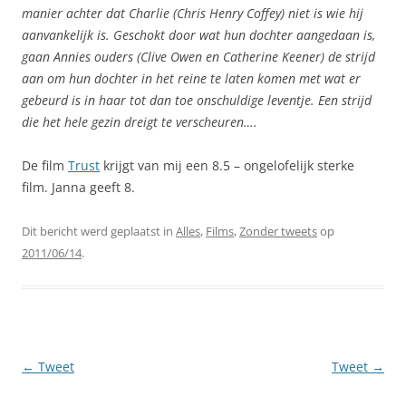
manier achter dat Charlie (Chris Henry Coffey) niet is wie hij
aanvankelijk is. Geschokt door wat hun dochter aangedaan is,
gaan Annies ouders (Clive Owen en Catherine Keener) de strijd
aan om hun dochter in het reine te laten komen met wat er
gebeurd is in haar tot dan toe onschuldige leventje. Een strijd
die het hele gezin dreigt te verscheuren….
De film
Trust
krijgt van mij een 8.5 – ongelofelijk sterke
film. Janna geeft 8.
Dit bericht werd geplaatst in
Alles
,
Films
,
Zonder tweets
op
2011/06/14
.
Berichtnavigatie
←
Tweet
Tweet
→