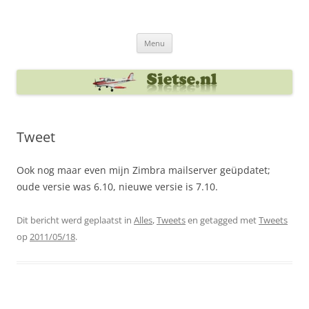
Ga
naar
Sietse's blog
de
inhoud
Menu
Tweet
Ook nog maar even mijn Zimbra mailserver geüpdatet;
oude versie was 6.10, nieuwe versie is 7.10.
Dit bericht werd geplaatst in
Alles
,
Tweets
en getagged met
Tweets
op
2011/05/18
.