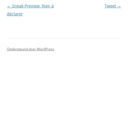
Berichtnavigatie
←
Sneak Preview: Rien à
Tweet
→
déclarer
Ondersteund door WordPress