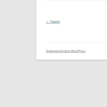
Berichtnavigatie
←
Tweet
Ondersteund door WordPress