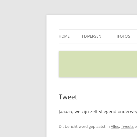
Ga
naar
de
Sietse's blog
inhoud
HOME
[ DIVERSEN ]
[FOTO’S]
ADRES IN GOOGLE MAPS
VERPLAATSEN
Tweet
Jaaaaa, we zijn zelf-vliegend onderwe
Dit bericht werd geplaatst in
Alles
,
Tweets
e