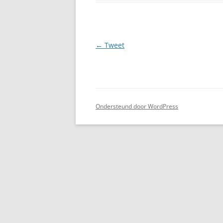
Berichtnavigatie
←
Tweet
Ondersteund door WordPress