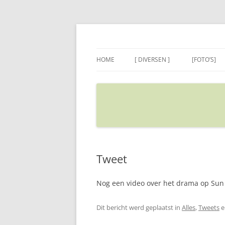
Ga
naar
de
Sietse's blog
inhoud
HOME
[ DIVERSEN ]
[FOTO’S]
ADRES IN GOOGLE MAPS
VERPLAATSEN
Tweet
Nog een video over het drama op Sun
Dit bericht werd geplaatst in
Alles
,
Tweets
e