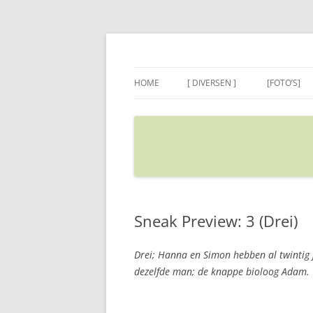
Ga
naar
de
Sietse's blog
inhoud
HOME
[ DIVERSEN ]
[FOTO’S]
ADRES IN GOOGLE MAPS
VERPLAATSEN
Sneak Preview: 3 (Drei)
Drei; Hanna en Simon hebben al twintig j
dezelfde man; de knappe bioloog Adam.