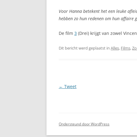
Voor Hanna betekent het een leuke afleidi
hebben zo hun redenen om hun affaire g
De film
3
(Drei) krijgt van zowel Vince
Dit bericht werd geplaatst in
Alles
,
Films
,
Zo
Berichtnavigatie
←
Tweet
Ondersteund door WordPress