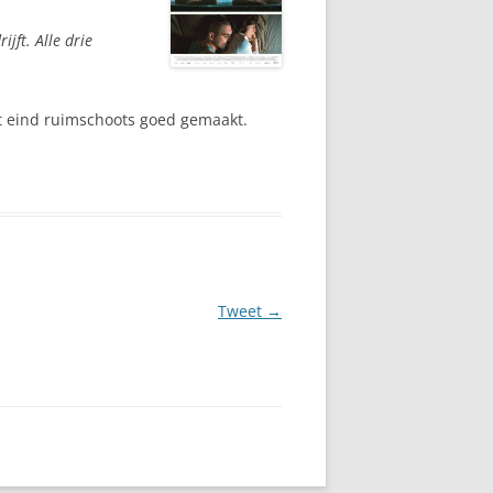
jft. Alle drie
het eind ruimschoots goed gemaakt.
Tweet
→