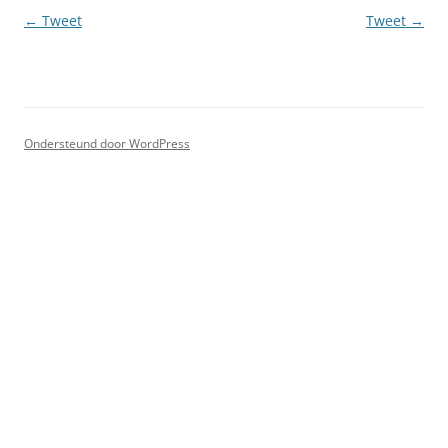
Berichtnavigatie
←
Tweet
Tweet
→
Ondersteund door WordPress