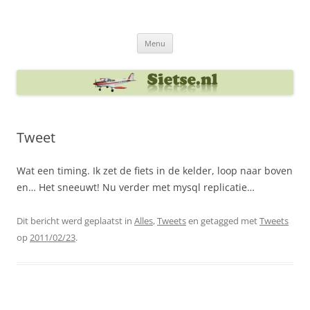
Ga
naar
Sietse's blog
de
inhoud
Menu
Tweet
Wat een timing. Ik zet de fiets in de kelder, loop naar boven
en… Het sneeuwt! Nu verder met mysql replicatie…
Dit bericht werd geplaatst in
Alles
,
Tweets
en getagged met
Tweets
op
2011/02/23
.