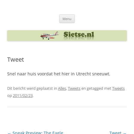
Ga
naar
Sietse's blog
de
inhoud
Menu
Tweet
Snel naar huis voordat het hier in Utrecht sneeuwt.
Dit bericht werd geplaatst in
Alles
,
Tweets
en getagged met
Tweets
op
2011/02/23
.
Berichtnavigatie
←
Sneak Preview: The Eagle
Tweet
→