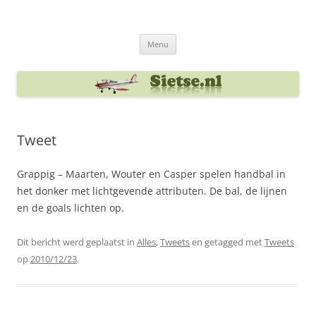
Ga
naar
Sietse's blog
de
inhoud
Menu
Tweet
Grappig – Maarten, Wouter en Casper spelen handbal in
het donker met lichtgevende attributen. De bal, de lijnen
en de goals lichten op.
Dit bericht werd geplaatst in
Alles
,
Tweets
en getagged met
Tweets
op
2010/12/23
.