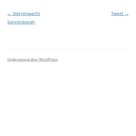
Berichtnavigatie
←
Sterrenwacht
Tweet
→
Sonnenborgh
Ondersteund door WordPress