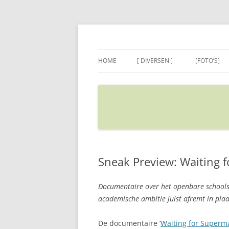
Ga
naar
de
Sietse's blog
inhoud
HOME
[ DIVERSEN ]
[FOTO’S]
ADRES IN GOOGLE MAPS
VERPLAATSEN
Sneak Preview: Waiting 
Documentaire over het openbare schoolsy
academische ambitie juist afremt in plaa
De documentaire ‘
Waiting for Superm