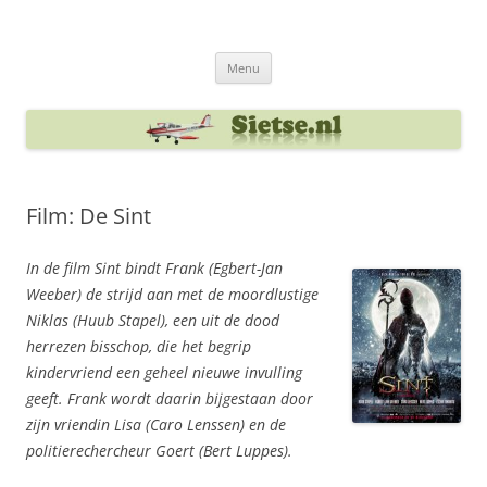
Ga
naar
Sietse's blog
de
inhoud
Menu
Film: De Sint
In de film Sint bindt Frank (Egbert-Jan
Weeber) de strijd aan met de moordlustige
Niklas (Huub Stapel), een uit de dood
herrezen bisschop, die het begrip
kindervriend een geheel nieuwe invulling
geeft. Frank wordt daarin bijgestaan door
zijn vriendin Lisa (Caro Lenssen) en de
politierechercheur Goert (Bert Luppes).