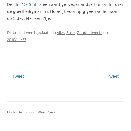
De film ‘
De Sint
’ is een aardige Nederlandse horrorfilm over
de goedheiligman (?). Hopelijk voorlopig geen volle maan
op 5 dec. Net een 7tje.
Dit bericht werd geplaatst in
Alles
,
Films
,
Zonder tweets
op
2010/11/27
.
Berichtnavigatie
←
Tweet
Tweet
→
Ondersteund door WordPress