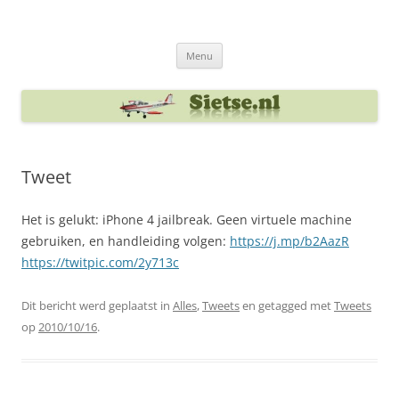
Ga
naar
Sietse's blog
de
inhoud
Menu
Tweet
Het is gelukt: iPhone 4 jailbreak. Geen virtuele machine
gebruiken, en handleiding volgen:
https://j.mp/b2AazR
https://twitpic.com/2y713c
Dit bericht werd geplaatst in
Alles
,
Tweets
en getagged met
Tweets
op
2010/10/16
.