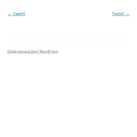
Berichtnavigatie
←
Tweet
Tweet
→
Ondersteund door WordPress