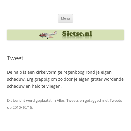
Ga
naar
Sietse's blog
de
inhoud
Menu
Tweet
De halo is een cirkelvormige regenboog rond je eigen
schaduw. Erg grappig om zo door je eigen groter wordende
schaduw en halo te vliegen.
Dit bericht werd geplaatst in
Alles
,
Tweets
en getagged met
Tweets
op
2010/10/16
.