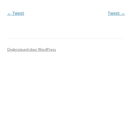
Berichtnavigatie
←
Tweet
Tweet
→
Ondersteund door WordPress