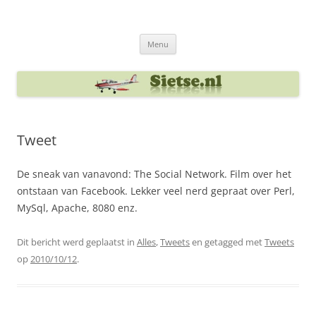
Ga
naar
Sietse's blog
de
inhoud
Menu
Tweet
De sneak van vanavond: The Social Network. Film over het
ontstaan van Facebook. Lekker veel nerd gepraat over Perl,
MySql, Apache, 8080 enz.
Dit bericht werd geplaatst in
Alles
,
Tweets
en getagged met
Tweets
op
2010/10/12
.