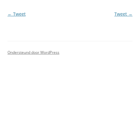
Berichtnavigatie
←
Tweet
Tweet
→
Ondersteund door WordPress