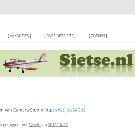
[ VAKANTIES ]
[ OVER DEZE SITE ]
[ ZOEKEN ]
den van Camera Studio
https://fst.je/c54Gb3
n getagged met
Tweets
op
2010/10/12
.