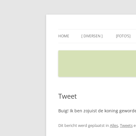
Ga
naar
de
Sietse's blog
inhoud
HOME
[ DIVERSEN ]
[FOTO’S]
ADRES IN GOOGLE MAPS
VERPLAATSEN
Tweet
Buig! Ik ben zojuist de koning gewor
Dit bericht werd geplaatst in
Alles
,
Tweets
e