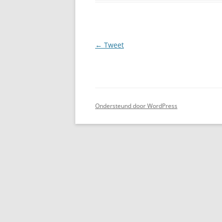
Berichtnavigatie
←
Tweet
Ondersteund door WordPress