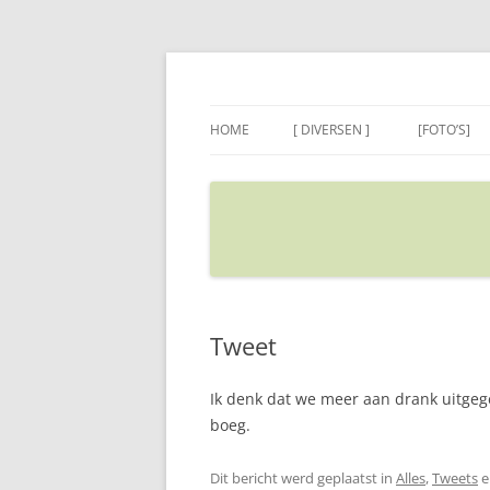
Ga
naar
de
Sietse's blog
inhoud
HOME
[ DIVERSEN ]
[FOTO’S]
ADRES IN GOOGLE MAPS
VERPLAATSEN
Tweet
Ik denk dat we meer aan drank uitgeg
boeg.
Dit bericht werd geplaatst in
Alles
,
Tweets
e