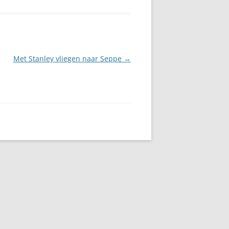
Met Stanley vliegen naar Seppe
→