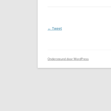
Berichtnavigatie
←
Tweet
Ondersteund door WordPress