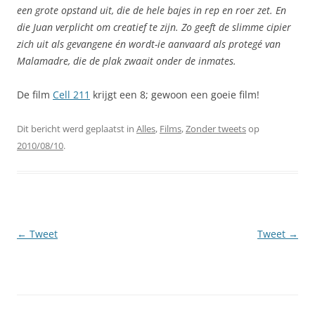
een grote opstand uit, die de hele bajes in rep en roer zet. En
die Juan verplicht om creatief te zijn. Zo geeft de slimme cipier
zich uit als gevangene én wordt-ie aanvaard als protegé van
Malamadre, die de plak zwaait onder de
inmates
.
De film
Cell 211
krijgt een 8; gewoon een goeie film!
Dit bericht werd geplaatst in
Alles
,
Films
,
Zonder tweets
op
2010/08/10
.
Berichtnavigatie
←
Tweet
Tweet
→