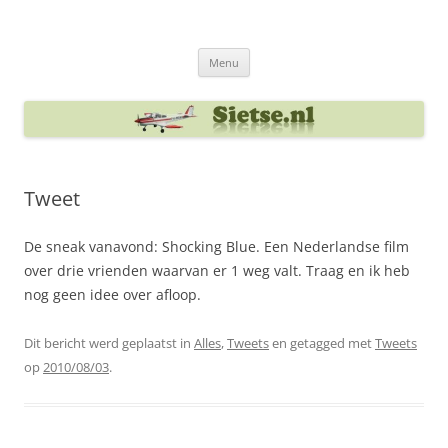
Ga
naar
Sietse's blog
de
inhoud
Menu
Tweet
De sneak vanavond: Shocking Blue. Een Nederlandse film
over drie vrienden waarvan er 1 weg valt. Traag en ik heb
nog geen idee over afloop.
Dit bericht werd geplaatst in
Alles
,
Tweets
en getagged met
Tweets
op
2010/08/03
.