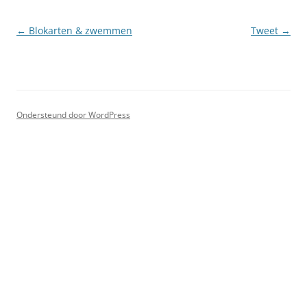
Berichtnavigatie
←
Blokarten & zwemmen
Tweet
→
Ondersteund door WordPress