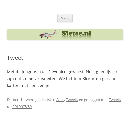
Ga
naar
Sietse's blog
de
inhoud
Menu
Tweet
Met de jongens naar Flevonice geweest. Nee, geen ijs, er
zijn ook zomeraktiviteiten. We hebben Blokarten gedaan:
karten met een zeiltje.
Dit bericht werd geplaatst in
Alles
,
Tweets
en getagged met
Tweets
op
2010/07/30
.