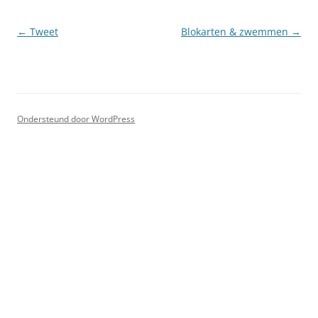
Berichtnavigatie
←
Tweet
Blokarten & zwemmen
→
Ondersteund door WordPress