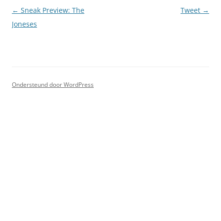
Berichtnavigatie
←
Sneak Preview: The
Tweet
→
Joneses
Ondersteund door WordPress