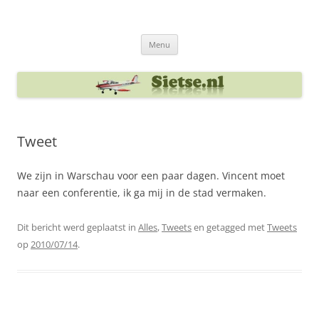
Ga
naar
Sietse's blog
de
inhoud
Menu
Tweet
We zijn in Warschau voor een paar dagen. Vincent moet
naar een conferentie, ik ga mij in de stad vermaken.
Dit bericht werd geplaatst in
Alles
,
Tweets
en getagged met
Tweets
op
2010/07/14
.