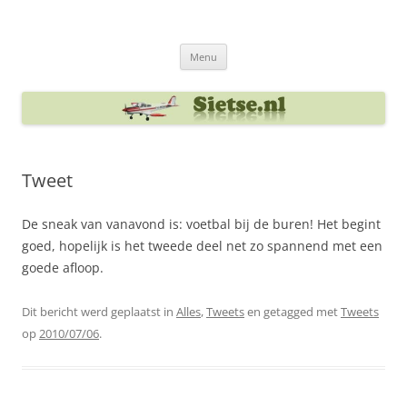
Ga
naar
Sietse's blog
de
inhoud
Menu
Tweet
De sneak van vanavond is: voetbal bij de buren! Het begint
goed, hopelijk is het tweede deel net zo spannend met een
goede afloop.
Dit bericht werd geplaatst in
Alles
,
Tweets
en getagged met
Tweets
op
2010/07/06
.