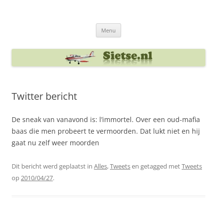
Ga
naar
Sietse's blog
de
inhoud
Menu
Twitter bericht
De sneak van vanavond is: l’immortel. Over een oud-mafia
baas die men probeert te vermoorden. Dat lukt niet en hij
gaat nu zelf weer moorden
Dit bericht werd geplaatst in
Alles
,
Tweets
en getagged met
Tweets
op
2010/04/27
.