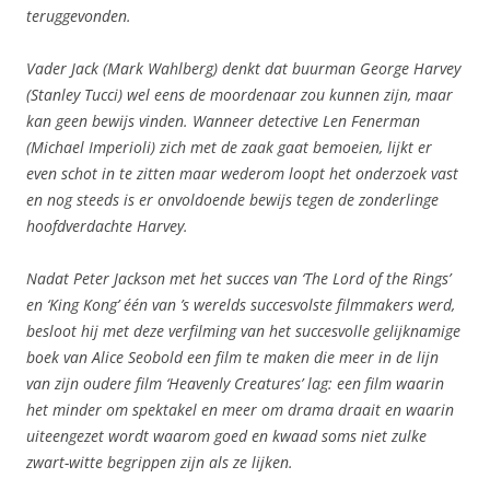
teruggevonden.
Vader Jack (Mark Wahlberg) denkt dat buurman George Harvey
(Stanley Tucci) wel eens de moordenaar zou kunnen zijn, maar
kan geen bewijs vinden. Wanneer detective Len Fenerman
(Michael Imperioli) zich met de zaak gaat bemoeien, lijkt er
even schot in te zitten maar wederom loopt het onderzoek vast
en nog steeds is er onvoldoende bewijs tegen de zonderlinge
hoofdverdachte Harvey.
Nadat Peter Jackson met het succes van ‘The Lord of the Rings’
en ‘King Kong’ één van ’s werelds succesvolste filmmakers werd,
besloot hij met deze verfilming van het succesvolle gelijknamige
boek van Alice Seobold een film te maken die meer in de lijn
van zijn oudere film ‘Heavenly Creatures’ lag: een film waarin
het minder om spektakel en meer om drama draait en waarin
uiteengezet wordt waarom goed en kwaad soms niet zulke
zwart-witte begrippen zijn als ze lijken.