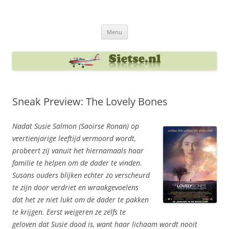
Ga
naar
Sietse's blog
de
inhoud
Menu
Sneak Preview: The Lovely Bones
Nadat Susie Salmon (Saoirse Ronan) op
veertienjarige leeftijd vermoord wordt,
probeert zij vanuit het hiernamaals haar
familie te helpen om de dader te vinden.
Susans ouders blijken echter zo verscheurd
te zijn door verdriet en wraakgevoelens
dat het ze niet lukt om de dader te pakken
te krijgen. Eerst weigeren ze zelfs te
geloven dat Susie dood is, want haar lichaam wordt nooit