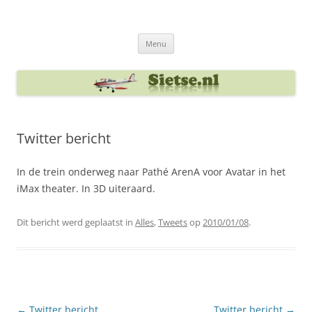
Ga
naar
Sietse's blog
de
inhoud
Menu
Twitter bericht
In de trein onderweg naar Pathé ArenA voor Avatar in het
iMax theater. In 3D uiteraard.
Dit bericht werd geplaatst in
Alles
,
Tweets
op
2010/01/08
.
Berichtnavigatie
←
Twitter bericht
Twitter bericht
→