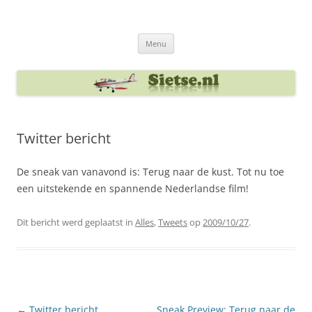
Ga
naar
Sietse's blog
de
inhoud
Menu
Twitter bericht
De sneak van vanavond is: Terug naar de kust. Tot nu toe
een uitstekende en spannende Nederlandse film!
Dit bericht werd geplaatst in
Alles
,
Tweets
op
2009/10/27
.
Berichtnavigatie
←
Twitter bericht
Sneak Preview: Terug naar de