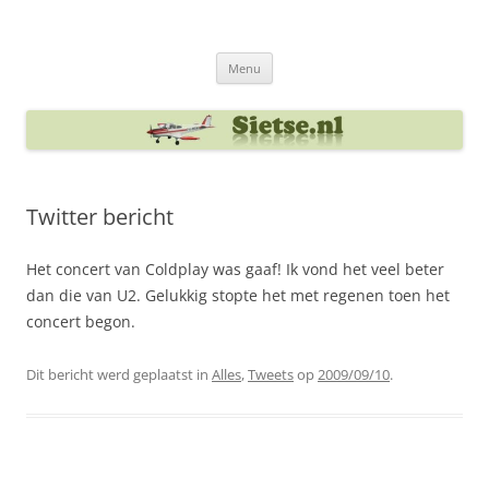
Ga
naar
Sietse's blog
de
inhoud
Menu
Twitter bericht
Het concert van Coldplay was gaaf! Ik vond het veel beter
dan die van U2. Gelukkig stopte het met regenen toen het
concert begon.
Dit bericht werd geplaatst in
Alles
,
Tweets
op
2009/09/10
.