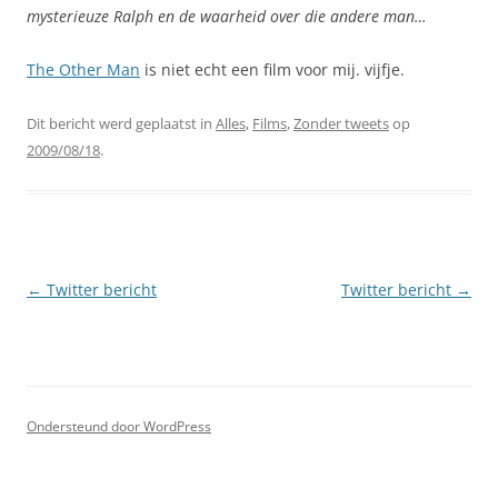
mysterieuze Ralph en de waarheid over die andere man…
The Other Man
is niet echt een film voor mij. vijfje.
Dit bericht werd geplaatst in
Alles
,
Films
,
Zonder tweets
op
2009/08/18
.
Berichtnavigatie
←
Twitter bericht
Twitter bericht
→
Ondersteund door WordPress