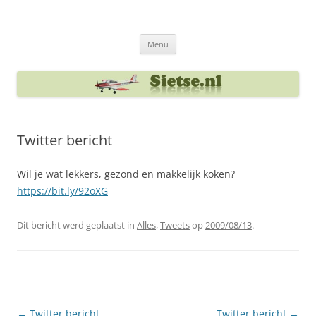
Ga
naar
Sietse's blog
de
inhoud
Menu
Twitter bericht
Wil je wat lekkers, gezond en makkelijk koken?
https://bit.ly/92oXG
Dit bericht werd geplaatst in
Alles
,
Tweets
op
2009/08/13
.
Berichtnavigatie
←
Twitter bericht
Twitter bericht
→