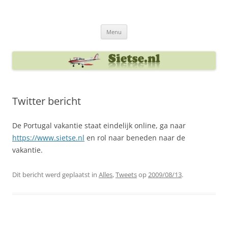
Ga
naar
Sietse's blog
de
inhoud
Menu
Twitter bericht
De Portugal vakantie staat eindelijk online, ga naar
https://www.sietse.nl
en rol naar beneden naar de
vakantie.
Dit bericht werd geplaatst in
Alles
,
Tweets
op
2009/08/13
.