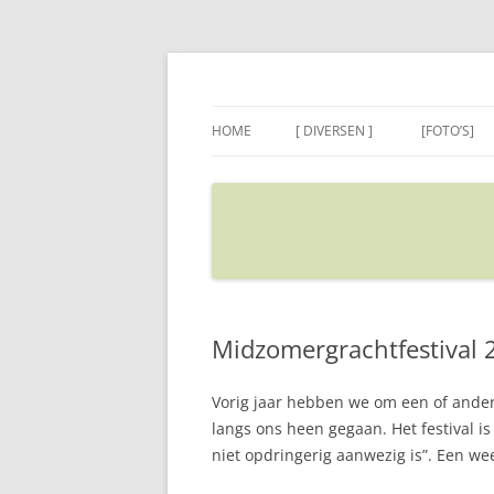
Ga
naar
de
Sietse's blog
inhoud
HOME
[ DIVERSEN ]
[FOTO’S]
ADRES IN GOOGLE MAPS
VERPLAATSEN
Midzomergrachtfestival 
Vorig jaar hebben we om een of ander
langs ons heen gegaan. Het festival i
niet opdringerig aanwezig is”. Een wee