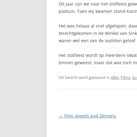
Dit jaar zijn we naar het slotfeest 
podium. Toen wij kwamen stond Karin 
Het was helaas al snel afgelopen, da
terechtgekomen in de Winkel van Sink
waren wel een van de oudsten geloof 
Het slotfeest wordt op meerdere lokat
binnen geweest, maar dat was toch mi
Dit bericht werd geplaatst in
Alles
,
Films
,
Zo
Berichtnavigatie
←
Film: Angels and Demons