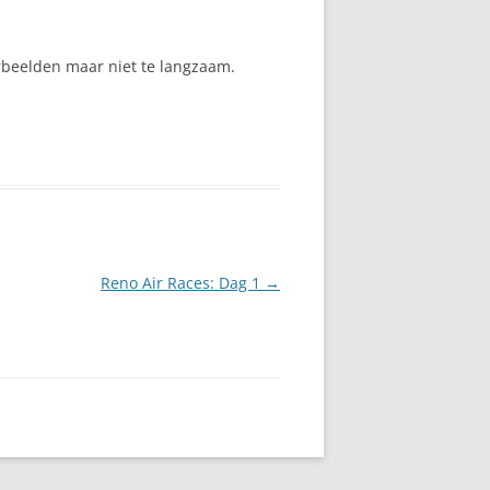
erbeelden maar niet te langzaam.
Reno Air Races: Dag 1
→