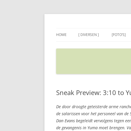
Ga
naar
de
Sietse's blog
inhoud
HOME
[ DIVERSEN ]
[FOTO’S]
ADRES IN GOOGLE MAPS
VERPLAATSEN
Sneak Preview: 3:10 to 
De door droogte geteisterde arme ranche
de salarissen voor het personeel van de
Dan Evans begeleidt vervolgens tegen ee
de gevangenis in Yuma moet brengen. Vana