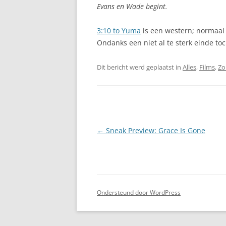
Evans en Wade begint.
3:10 to Yuma
is een western; normaal 
Ondanks een niet al te sterk einde to
Dit bericht werd geplaatst in
Alles
,
Films
,
Zo
Berichtnavigatie
←
Sneak Preview: Grace Is Gone
Ondersteund door WordPress