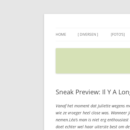
Ga
naar
de
Sietse's blog
inhoud
HOME
[ DIVERSEN ]
[FOTO’S]
ADRES IN GOOGLE MAPS
VERPLAATSEN
Sneak Preview: Il Y A Lo
Vanaf het moment dat Juliette wegens mo
wie ze vroeger heel close was. Wanneer Ju
nemen.Léa’s man is niet erg enthousiast 
doet echter wel haar uiterste best om de 