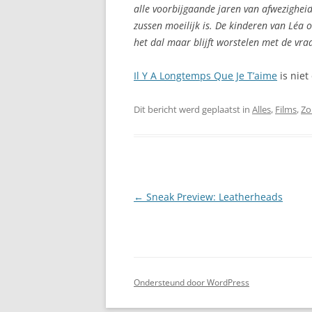
alle voorbijgaande jaren van afwezighe
zussen moeilijk is. De kinderen van Léa 
het dal maar blijft worstelen met de vra
Il Y A Longtemps Que Je T’aime
is niet
Dit bericht werd geplaatst in
Alles
,
Films
,
Zo
Berichtnavigatie
←
Sneak Preview: Leatherheads
Ondersteund door WordPress