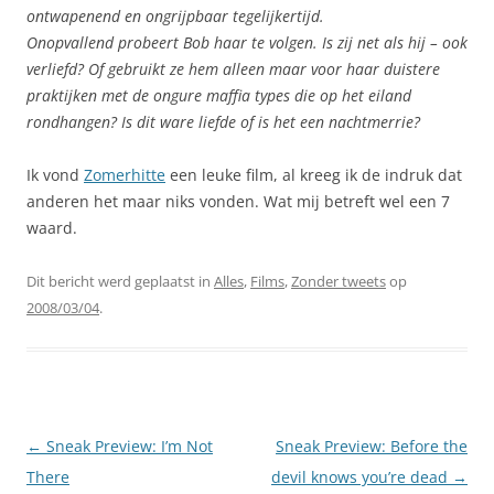
ontwapenend en ongrijpbaar tegelijkertijd.
Onopvallend probeert Bob haar te volgen. Is zij net als hij – ook
verliefd? Of gebruikt ze hem alleen maar voor haar duistere
praktijken met de ongure maffia types die op het eiland
rondhangen? Is dit ware liefde of is het een nachtmerrie?
Ik vond
Zomerhitte
een leuke film, al kreeg ik de indruk dat
anderen het maar niks vonden. Wat mij betreft wel een 7
waard.
Dit bericht werd geplaatst in
Alles
,
Films
,
Zonder tweets
op
2008/03/04
.
Berichtnavigatie
←
Sneak Preview: I’m Not
Sneak Preview: Before the
There
devil knows you’re dead
→