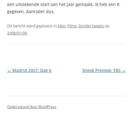
een uitstekende start van het jaar gemaakt, ik heb een 8
gegeven. Aanrader dus.
Dit bericht werd geplaatst in
Alles
,
Films
,
Zonder tweets
op
2008/01/08
.
Berichtnavigatie
←
Madrid 2007: Dag 6
Sneak Preview: TBS
→
Ondersteund door WordPress