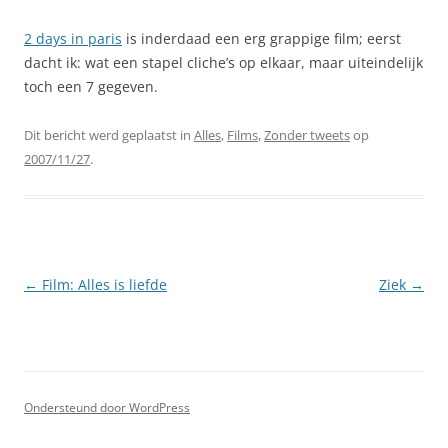
2 days in paris
is inderdaad een erg grappige film; eerst
dacht ik: wat een stapel cliche’s op elkaar, maar uiteindelijk
toch een 7 gegeven.
Dit bericht werd geplaatst in
Alles
,
Films
,
Zonder tweets
op
2007/11/27
.
Berichtnavigatie
←
Film: Alles is liefde
Ziek
→
Ondersteund door WordPress