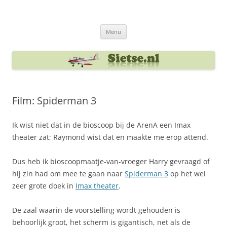
Ga
naar
Sietse's blog
de
inhoud
Menu
Film: Spiderman 3
Ik wist niet dat in de bioscoop bij de ArenA een Imax
theater zat; Raymond wist dat en maakte me erop attend.
Dus heb ik bioscoopmaatje-van-vroeger Harry gevraagd of
hij zin had om mee te gaan naar
Spiderman 3
op het wel
zeer grote doek in
Imax theater
.
De zaal waarin de voorstelling wordt gehouden is
behoorlijk groot, het scherm is gigantisch, net als de