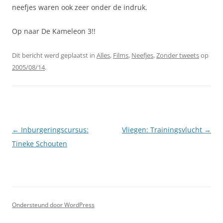
neefjes waren ook zeer onder de indruk.
Op naar De Kameleon 3!!
Dit bericht werd geplaatst in
Alles
,
Films
,
Neefjes
,
Zonder tweets
op
2005/08/14
.
Berichtnavigatie
←
Inburgeringscursus:
Vliegen: Trainingsvlucht
→
Tineke Schouten
Ondersteund door WordPress