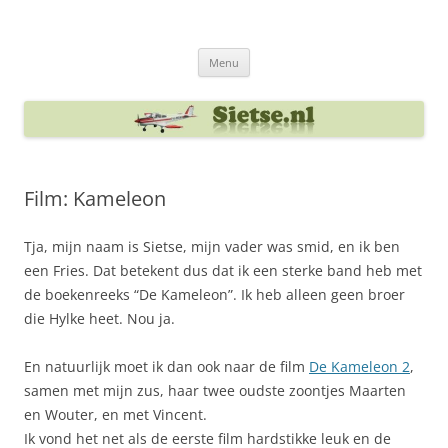
Ga
naar
Sietse's blog
de
inhoud
Menu
Film: Kameleon
Tja, mijn naam is Sietse, mijn vader was smid, en ik ben
een Fries. Dat betekent dus dat ik een sterke band heb met
de boekenreeks “De Kameleon”. Ik heb alleen geen broer
die Hylke heet. Nou ja.
En natuurlijk moet ik dan ook naar de film
De Kameleon 2
,
samen met mijn zus, haar twee oudste zoontjes Maarten
en Wouter, en met Vincent.
Ik vond het net als de eerste film hardstikke leuk en de