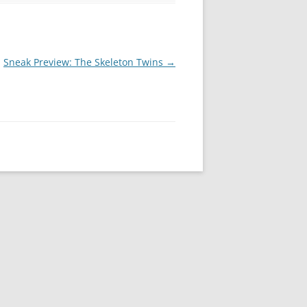
Sneak Preview: The Skeleton Twins
→