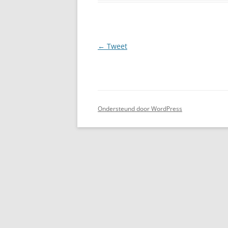
Berichtnavigatie
←
Tweet
Ondersteund door WordPress