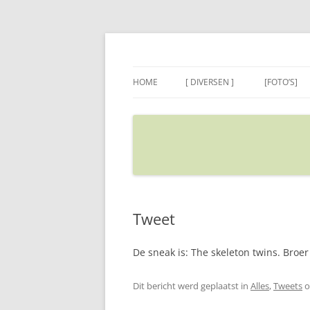
Ga
naar
de
Sietse's blog
inhoud
HOME
[ DIVERSEN ]
[FOTO’S]
ADRES IN GOOGLE MAPS
VERPLAATSEN
Tweet
De sneak is: The skeleton twins. Bro
Dit bericht werd geplaatst in
Alles
,
Tweets
o