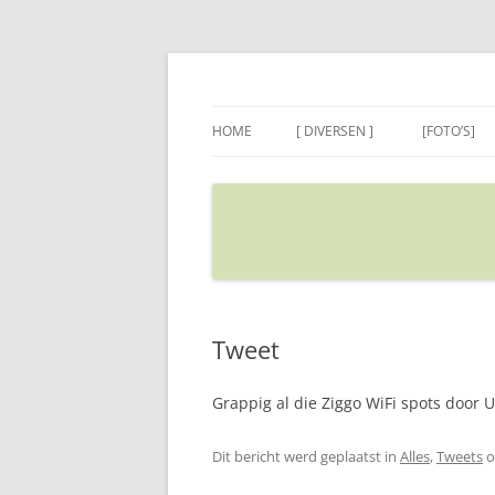
Ga
naar
de
Sietse's blog
inhoud
HOME
[ DIVERSEN ]
[FOTO’S]
ADRES IN GOOGLE MAPS
VERPLAATSEN
Tweet
Grappig al die Ziggo WiFi spots door U
Dit bericht werd geplaatst in
Alles
,
Tweets
o