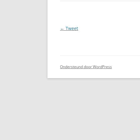
Berichtnavigatie
←
Tweet
Ondersteund door WordPress